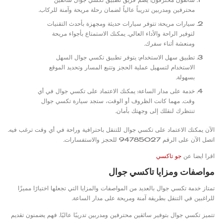
محترفين ومدربين تدريباً عالياً لضمان رحلة مريحة وآمنة للركاب.
سيارات مريحة: تتوفر سيارات حديثة ومجهزة بأحدث التقنيات
لتوفير الراحة والأداء العالي. يمكنك الاستمتاع بأجواء مريحة
ومنعشة أثناء سفرك.
تطبيق سهل الاستخدام: يتوفر تطبيق تكسي جوال السهل
الاستخدام لتسهيل عملية الحجز وتتبع المسار وتحديد الموقع
بسهولة.
خدمة على مدار الساعة: يمكنك الاعتماد على تكسي جوال في أي
وقت. مهما كانت الظروف أو الوقت، ستجد سيارة تكسي جوال
تنتظرك لنقلك إلى وجهتك بأمان.
الآن يمكنك الاعتماد على تكسي جوال للتنقل باحترافية وراحة في أي وقت ترغب فيه.
اتصل الآن على الرقم 94785027 للحجز والاستفسارات.
اقرا ايضا عن
جو تاكسي
مواصفات ومزايا تاكسي جوال
تمتاز خدمة تكسي جوال بالعديد من المواصفات والمزايا التي تجعلها اختيارًا مميزًا
للراغبين في التنقل بطريقة آمنة ومريحة على مدار الساعة.
تتميز تكسي جوال بتوفير سائقين محترفين ومدربين تدريبًا عاليًا. فهم يضمنون تقديم