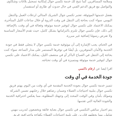
وسلامة المسافرين. كما تتيح لك خدمة تكسي جوال إمكانية تسجيل بلاغات وشكاوى
والتواصل مع فريق الدعم الفني في حال حدوث أي طارئ أو استفسار.
بفضل خدمتها الموثوقة، تعتبر تكسي جوال الشريك المثالي لرحلات العمل والتنقل
اليومي. سواء كنت بحاجة إلى التنقل في وقت الذروة أو خلال ساعات الليل المتأخرة،
يمكنك الاعتماد على تكسي جوال لتوفير خدمة موثوقة وفعالة في أي وقت. بالإضافة
إلى ذلك، فإن تكسي جوال تلتزم بالتزاماتها بشكل كامل، حيث تقدم الأسعار المناسبة
ولا تفرض رسومًا إضافية غير مبررة.
في الختام، يجب الإشارة إلى أن موثوقية خدمة تكسي جوال لا يتجلى فقط في جودة
الخدمة والأمان المتوفرين، بل أيضًا في توفرها المستمر على مدار الساعة. سواء كنت
بحاجة إلى التنقل في الصباح الباكر أو في منتصف الليل، يمكنك الاعتماد على تكسي
جوال لتوفير خدمة موثوقة ومتميزة في أي وقت تحتاجه.
اقرا ايضا عن
ارقام تاكسي
جودة الخدمة في أي وقت
تتميز خدمة تكسي جوال بجودة الخدمة المقدمة في أي وقت من اليوم. يهتم فريق
تكسي جوال بتلبية احتياجات العملاء وضمان رضاهم خلال رحلتهم. تضمن الشركة
وصولك بأمان وفي الوقت المحدد إلى وجهتك المطلوبة، مما يعكس احترافية الخدمة
والجودة العالية التي تقدمها.
يتم اختيار سائقي التكسي في تكسي جوال بعناية فائقة ويخضعون لتدريب مهني
شامل، مما يجعلهم قادرين على تلبية احتياجات العملاء بكفاءة واحترافية. فريق