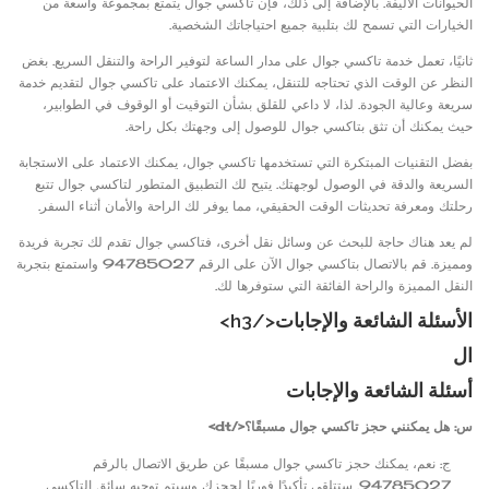
الحيوانات الأليفة. بالإضافة إلى ذلك، فإن تاكسي جوال يتمتع بمجموعة واسعة من
الخيارات التي تسمح لك بتلبية جميع احتياجاتك الشخصية.
ثانيًا، تعمل خدمة تاكسي جوال على مدار الساعة لتوفير الراحة والتنقل السريع. بغض
النظر عن الوقت الذي تحتاجه للتنقل، يمكنك الاعتماد على تاكسي جوال لتقديم خدمة
سريعة وعالية الجودة. لذا، لا داعي للقلق بشأن التوقيت أو الوقوف في الطوابير،
حيث يمكنك أن تثق بتاكسي جوال للوصول إلى وجهتك بكل راحة.
بفضل التقنيات المبتكرة التي تستخدمها تاكسي جوال، يمكنك الاعتماد على الاستجابة
السريعة والدقة في الوصول لوجهتك. يتيح لك التطبيق المتطور لتاكسي جوال تتبع
رحلتك ومعرفة تحديثات الوقت الحقيقي، مما يوفر لك الراحة والأمان أثناء السفر.
لم يعد هناك حاجة للبحث عن وسائل نقل أخرى، فتاكسي جوال تقدم لك تجربة فريدة
ومميزة. قم بالاتصال بتاكسي جوال الآن على الرقم 94785027 واستمتع بتجربة
النقل المميزة والراحة الفائقة التي ستوفرها لك.
الأسئلة الشائعة والإجابات</h3>
ال
أسئلة الشائعة والإجابات
س: هل يمكنني حجز تاكسي جوال مسبقًا؟</dt>
ج: نعم، يمكنك حجز تاكسي جوال مسبقًا عن طريق الاتصال بالرقم
94785027. ستتلقى تأكيدًا فوريًا لحجزك وسيتم توجيه سائق التاكسي