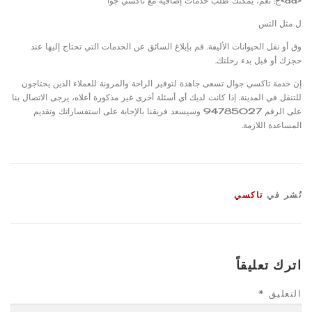
<dd>ج: نعم، يمكنك طلب خدمات إضافية مع تاكسي جوا
ل مثل التس
وق أو نقل الحيوانات الأليفة. قم بإبلاغ السائق عن الخدمات التي تحتاج إليها عند
حجزك أو قبل بدء رحلتك.
إن خدمة تاكسي جوال تسعى جاهدة لتوفير الراحة والمرونة للعملاء الذين يحتاجون
للتنقل في المدينة. إذا كانت لديك أي أسئلة أخرى غير مذكورة أعلاه، يرجى الاتصال بنا
على الرقم 94785027 وسيسعد فريقنا بالإجابة على استفساراتك وتقديم
المساعدة اللازمة.
نُشر في
تاكسي
اترك تعليقاً
التعليق
*