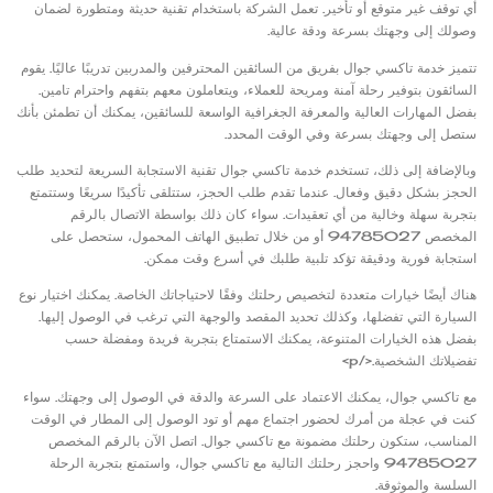
أي توقف غير متوقع أو تأخير. تعمل الشركة باستخدام تقنية حديثة ومتطورة لضمان
وصولك إلى وجهتك بسرعة ودقة عالية.
تتميز خدمة تاكسي جوال بفريق من السائقين المحترفين والمدربين تدريبًا عاليًا. يقوم
السائقون بتوفير رحلة آمنة ومريحة للعملاء، ويتعاملون معهم بتفهم واحترام تامين.
بفضل المهارات العالية والمعرفة الجغرافية الواسعة للسائقين، يمكنك أن تطمئن بأنك
ستصل إلى وجهتك بسرعة وفي الوقت المحدد.
وبالإضافة إلى ذلك، تستخدم خدمة تاكسي جوال تقنية الاستجابة السريعة لتحديد طلب
الحجز بشكل دقيق وفعال. عندما تقدم طلب الحجز، ستتلقى تأكيدًا سريعًا وستتمتع
بتجربة سهلة وخالية من أي تعقيدات. سواء كان ذلك بواسطة الاتصال بالرقم
المخصص 94785027 أو من خلال تطبيق الهاتف المحمول، ستحصل على
استجابة فورية ودقيقة تؤكد تلبية طلبك في أسرع وقت ممكن.
هناك أيضًا خيارات متعددة لتخصيص رحلتك وفقًا لاحتياجاتك الخاصة. يمكنك اختيار نوع
السيارة التي تفضلها، وكذلك تحديد المقصد والوجهة التي ترغب في الوصول إليها.
بفضل هذه الخيارات المتنوعة، يمكنك الاستمتاع بتجربة فريدة ومفضلة حسب
تفضيلاتك الشخصية.</p>
مع تاكسي جوال، يمكنك الاعتماد على السرعة والدقة في الوصول إلى وجهتك. سواء
كنت في عجلة من أمرك لحضور اجتماع مهم أو تود الوصول إلى المطار في الوقت
المناسب، ستكون رحلتك مضمونة مع تاكسي جوال. اتصل الآن بالرقم المخصص
94785027 واحجز رحلتك التالية مع تاكسي جوال، واستمتع بتجربة الرحلة
السلسة والموثوقة.