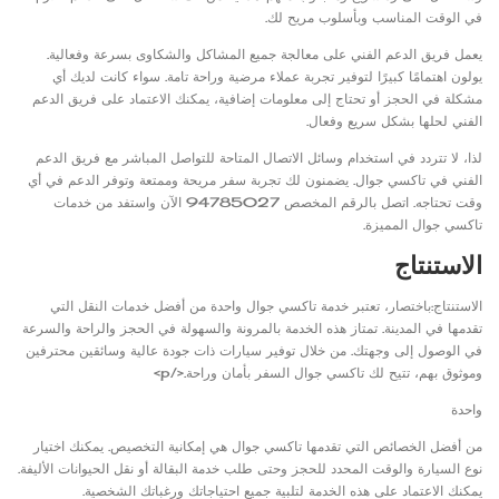
في الوقت المناسب وبأسلوب مريح لك.
يعمل فريق الدعم الفني على معالجة جميع المشاكل والشكاوى بسرعة وفعالية.
يولون اهتمامًا كبيرًا لتوفير تجربة عملاء مرضية وراحة تامة. سواء كانت لديك أي
مشكلة في الحجز أو تحتاج إلى معلومات إضافية، يمكنك الاعتماد على فريق الدعم
الفني لحلها بشكل سريع وفعال.
لذا، لا تتردد في استخدام وسائل الاتصال المتاحة للتواصل المباشر مع فريق الدعم
الفني في تاكسي جوال. يضمنون لك تجربة سفر مريحة وممتعة وتوفر الدعم في أي
وقت تحتاجه. اتصل بالرقم المخصص 94785027 الآن واستفد من خدمات
تاكسي جوال المميزة.
الاستنتاج
الاستنتاج:باختصار، تعتبر خدمة تاكسي جوال واحدة من أفضل خدمات النقل التي
تقدمها في المدينة. تمتاز هذه الخدمة بالمرونة والسهولة في الحجز والراحة والسرعة
في الوصول إلى وجهتك. من خلال توفير سيارات ذات جودة عالية وسائقين محترفين
وموثوق بهم، تتيح لك تاكسي جوال السفر بأمان وراحة.</p>
واحدة
من أفضل الخصائص التي تقدمها تاكسي جوال هي إمكانية التخصيص. يمكنك اختيار
نوع السيارة والوقت المحدد للحجز وحتى طلب خدمة البقالة أو نقل الحيوانات الأليفة.
يمكنك الاعتماد على هذه الخدمة لتلبية جميع احتياجاتك ورغباتك الشخصية.