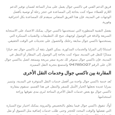
فريق الدعم الفني في تاكسي جوال يعمل على مدار الساعة لضمان توفير الدعم
اللازم للعملاء. سواء كنت بحاجة إلى المساعدة في حجز رحلة أو توصية بأفضل
الوجهات في المدينة، فإن هذا الفريق المتفاني سيقدم لك المساعدة بكل احترافية
وفورية.
بفضل التقنية المتطورة التي تستخدمها تاكسي جوال، يمكنك الاعتماد على الاستجابة
السريعة والدقة في الوصول لوجهتك. تتيح لك التطبيقات والتقنيات المبتكرة التي
يستخدمها تاكسي جوال متابعة رحلتك والحصول على تحديثات في الوقت الحقيقي.
استنادًا إلى المزايا والخدمات المذكورة، يمكن القول بثقة أن تاكسي جوال تعد خيارًا
ممتازًا للنقل في المدينة. سواء كنت بحاجة إلى الوصول إلى المطار أو التنقل في
المدينة، فإن تاكسي جوال ستوفر لك تجربة سفر مريحة وممتعة. اتصل بتاكسي جوال
الآن على الرقم 94785027 واستمتع بتجربة النقل المميزة.
المقارنة بين تاكسي جوال وخدمات النقل الأخرى
تُعد خدمة تاكسي جوال واحدة من أفضل خدمات النقل المتوفرة في المدينة، وتتميز
بمزايا عديدة تجعلها الخيار الأمثل للسفر والتنقل. في هذا القسم، سنقوم بمقارنة
تاكسي جوال مع بعض خدمات النقل الأخرى المتاحة لنرى مدى تفوقها وراحة
استخدامها.
أولًا، تتفوق تاكسي جوال فيما يتعلق بالتخصيص والمرونة. يمكنك اختيار نوع السيارة
التي تفضلها والوقت المحدد للحجز وحتى طلب خدمات إضافية مثل التسوق أو نقل