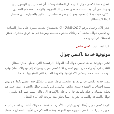
بفضل خدمة تكسي جوال على مدار الساعة، يمكنك أن تطمئن إلى الوصول إلى
وجهتك في أي وقت تحتاجه. نحن نضمن لك المرونة والراحة باستخدام التطبيق
الذكي، حيث يمكنك تحديد وجهتك ومعرفة تفاصيل السائق والسيارة التي ستصل
قريبًا لاستقبالك.
احجز الآن واتصل برقم 94785027 للاستمتاع بخدمة مميزة على مدار الساعة
مع تكسي جوال. ستجد أن رحلتك ستكون سلسة ومريحة في يد فريق محترف جاهز
لخدمتك في أي وقت.
اقرا اايضا عن
تاكسي خاص
موثوقية خدمة تاكسي جوال
تعتبر موثوقية خدمة تكسي جوال أحد العوامل الرئيسية التي تجعلها خيارًا ممتازًا
للتنقل في أي وقت من اليوم. تضمن لك تكسي جوال وصولك إلى وجهتك بأمان وفي
الوقت المحدد، مما يعكس الاحترافية والجودة العالية التي تتمتع بها الخدمة.
تتميز خدمة تكسي جوال بفريق تشغيل مؤهل ومدرب بشكل جيد، يعمل بكفاءة ويهتم
بتلبية احتياجات العملاء. يتمتع سائقو التكسي في تكسي جوال بالخبرة، ويتم اختيارهم
بعناية لضمان راحتك وأمانك خلال الرحلة. بالإضافة إلى ذلك، تتميز سيارات تكسي
جوال بالنظافة والصيانة الدورية، مما يخلق بيئة مريحة لك أثناء التنقل.
تقوم تكسي جوال أيضًا بتوفير خيارات الأمان المتقدمة لحمايتك أثناء الرحلة، حيث يتم
تجهيز سيارات التكسي بأجهزة تتبع الموقع ونظام التحكم في الأبواب لضمان سلامتك