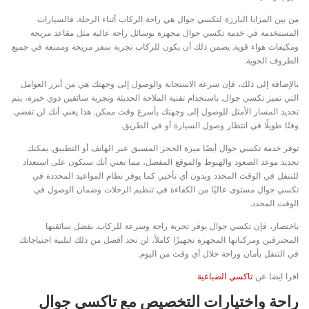
من بين المزايا البارزة لتكسي جوال هي راحة الركاب أثناء الرحلة. فالسيارات
المستخدمة في خدمة تكسي جوال مجهزة بوسائل راحة عالية مثل مقاعد مريحة
ومكيفات هواء قوية. يضمن ذلك أن يكون للركاب تجربة سفر مريحة وممتعة في جميع
الظروف الجوية.
بالإضافة إلى ذلك، فإن سرعة الاستجابة والوصول إلى وجهتك هي من أبرز العوامل
التي تميز تكسي جوال. باستخدام تقنية الملاحة الحديثة وتجربة سائقين ذوي خبرة، يتم
تحديد المسار الأمثل للوصول إلى وجهتك بأسرع وقت ممكن. هذا يعني أنك لن تقضي
وقتًا طويلًا في انتظار وصول السيارة أو في الطريق.
توفر خدمة تكسي جوال أيضًا ميزة الحجز المسبق عبر الهاتف أو التطبيق. يمكنك
تحديد موعد الصعود والهبوط والموقع المفضل، مما يعني أنك ستكون على استعداد
للتنقل في الوقت المحدد وبدون أي تأخير. كما يوفر نظام المواعيد المحددة في
تكسي جوال مستوى عاليًا من الكفاءة في تنظيم الرحلات وضمان الوصول في
الوقت المحدد.
باختصار، فإن تكسي جوال يوفر تجربة راحة وسرعة للركاب. بفضل سائقيها
المحترفين ومركباتها المجهزة تجهيزًا كاملاً، لن تجد أفضل من ذلك لتلبية احتياجاتك
في التنقل بأمان وراحة خلال أي وقت من اليوم.
اقرا ايضا عن
تاكسي الضباعية
راحة واختيارات التخصيص مع تاكسي جوال