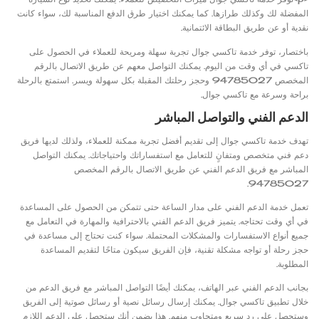
المفضلة لك وكذلك طرازها. كما يمكنك اختيار طرق الدفع المناسبة لك، سواء كانت
نقدية أو عن طريق البطاقة الائتمانية.
باختصار، توفر خدمة تاكسي جوال تجربة سهلة ومريحة للعملاء في الحصول على
تاكسي في أي وقت من اليوم. يمكنك التواصل معهم عن طريق الاتصال بالرقم
المخصص 94785027 وحجز رحلتك المقبلة بكل سهولة ويسر. استمتع بالرحلة
براحة وسرعة مع تاكسي جوال.
الدعم الفني والتواصل المباشر
تهدف خدمة تاكسي جوال إلى تقديم أفضل تجربة ممكنة للعملاء، ولذلك لديها فريق
دعم فني متخصص ومتفانٍ للتعامل مع استفساراتك واحتياجاتك. يمكنك التواصل
المباشر مع فريق الدعم الفني عن طريق الاتصال بالرقم المخصص
94785027.
تعمل خدمة الدعم الفني على مدار الساعة حتى تتمكن من الحصول على المساعدة
في أي وقت تحتاجه. يتميز فريق الدعم الفني بالاحترافية والمهارة في التعامل مع
جميع أنواع الاستفسارات والمشكلات المحتملة. سواء كنت تحتاج إلى مساعدة في
حجز رحلة أو تواجه مشكلة تقنية، فإن الفريق سيكون متاحًا لتقديم المساعدة
المطلوبة.
بجانب الدعم الفني عبر الهاتف، يمكنك أيضًا التواصل المباشر مع فريق الدعم من
خلال تطبيق تاكسي جوال. يمكنك إرسال رسائل نصية أو رسائل صوتية إلى الفريق
وستحصل على رد سريع ومتجاوب منهم. هذا يضمن أنك ستحصل على الدعم اللازم