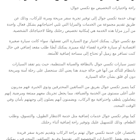
راحة واختيارات التخصيص مع تكسي جوال:
تهدف خدمة تكسي جوال إلى توفير تجربة سفر مريحة ومرنة للركاب، وذلك عن
طريق تقديم مجموعة من الخدمات والمزايا التي تلبي احتياجاتهم بشكل فعال. واحدة
من أبرز مزايا هذه الخدمة هي إمكانية تخصيص رحلتك وفقًا لاحتياجاتك الشخصية.
مع تكسي جوال، يمكنك اختيار نوع السيارة التي تفضلها، سواء كانت سيارة صغيرة
اقتصادية أو سيارة فاخرة لقضاء ليلة مميزة. يمكنك أيضًا طلب مقعد إضافي في حال
كنت تسافر مع زميل أو تحتاج إلى مساحة إضافية للأمتعة.
تتميز سيارات تكسي جوال بالنظافة والصيانة المنتظمة، حيث يتم تفقد السيارات
بانتظام للتأكد من أنها في حالة جيدة. هذا يعني أنك ستحصل على رحلة آمنة ومريحة
دون أي قلق بشأن حالة السيارة.
كما يتميز تكسي جوال بفريق من السائقين المحترفين وذوي الخبرة. فهم مدربون
على أعلى مستوى من الخدمة والضيافة، مما يجعل تجربتك معهم ممتعة ومرضية. إنهم
يتعاملون بلطف واحترافية مع الركاب، ويضمنون أنهم يصلون إلى وجهتهم بأمان وفي
الوقت المحدد.
كما يوفر تكسي جوال خدمات إضافية مثل خدمة الانتظار الطويل، والتسوق، وطلب
الطعام، وذلك للتسهيل عليك وتوفير راحة إضافية أثناء رحلتك.
باختصار، فإن خدمة تكسي جوال تهتم براحة الركاب وتقديم تجربة سفر فريدة
ومريحة. بفضل الاختيارات المخصصة التي تقدمها وفريق السائقين المحترفين، يمكنك