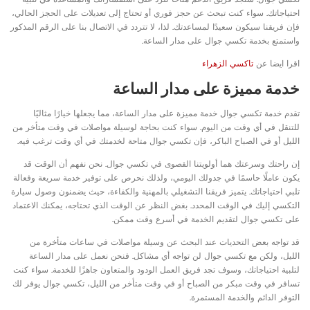
احتياجاتك. سواء كنت تبحث عن حجز فوري أو تحتاج إلى تعديلات على الحجز الحالي،
فإن فريقنا سيكون سعيدًا لمساعدتك. لذا، لا تتردد في الاتصال بنا على الرقم المذكور
واستمتع بخدمة تكسي جوال على مدار الساعة.
اقرا ايضا عن
تاكسي الزهراء
خدمة مميزة على مدار الساعة
تقدم خدمة تكسي جوال خدمة مميزة على مدار الساعة، مما يجعلها خيارًا مثاليًا
للتنقل في أي وقت من اليوم. سواء كنت بحاجة لوسيلة مواصلات في وقت متأخر من
الليل أو في الصباح الباكر، فإن تكسي جوال متاحة لخدمتك في أي وقت ترغب فيه.
إن راحتك وسرعتك هما أولويتنا القصوى في تكسي جوال. نحن نفهم أن الوقت قد
يكون عاملًا حاسمًا في جدولك اليومي، ولذلك نحرص على توفير خدمة سريعة وفعالة
تلبي احتياجاتك. يتميز فريقنا التشغيلي بالمهنية والكفاءة، حيث يضمنون وصول سيارة
التكسي إليك في الوقت المحدد. بغض النظر عن الوقت الذي تحتاجه، يمكنك الاعتماد
على تكسي جوال لتقديم الخدمة في أسرع وقت ممكن.
قد تواجه بعض التحديات عند البحث عن وسيلة مواصلات في ساعات متأخرة من
الليل، ولكن مع تكسي جوال لن تواجه أي مشاكل. فنحن نعمل على مدار الساعة
لتلبية احتياجاتك، وسوف تجد فريق العمل الودود والمتعاون جاهزًا للخدمة. سواء كنت
تسافر في وقت مبكر من الصباح أو في وقت متأخر من الليل، تكسي جوال يوفر لك
التوفر الدائم والخدمة المستمرة.