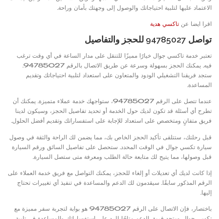
الاعتماد عليها لتلبية احتياجاتك والوصول إلى وجهتك بأمان وراحة.
اقرا ايضا عن
تاكسي هدية
تواصل 94785027 للحجز والتفاصيل
تعتبر خدمة تاكسي جوال خيارًا مميزًا للتنقل على مدار الساعة في أي وقت ترغب
فيه. يمكنك الحجز بسهولة وسرعة عن طريق الاتصال بالرقم 94785027.
ستجد فريقنا التشغيلي الودود والمتعاون على استعداد لتلبية احتياجاتك وتقديم
المساعدة.
عندما تتصل على الرقم 94785027، ستواجهك خدمة عملاء متميزة. يمكنك أن
تطرح أي أسئلة قد تكون لديك حول الخدمة أو تحديد تفاصيل الحجز، وسيكون لدينا
فريق متفانٍ ومتخصص على استعداد للإجابة على استفساراتك وتقديم أفضل الحلول.
قبل رحلتك، ستتلقى تأكيد الحجز الخاص بك، مما يضمن لك الراحة والثقة في وصول
سيارة تكسي جوال في الوقت المحدد. ستحصل على تفاصيل السائق ورقم السيارة
قبل وصولها، مما يتيح لك متابعة حالة الطلب ومعرفة متى ستصل السيارة.
إذا كانت لديك أي تعديلات أو إلغاء للحجز، يمكنك التواصل مع فريق خدمة العملاء على
الرقم المذكور سابقًا. سيقدمون لك الدعم والمساعدة في تنفيذ أي تغييرات تحتاج
إليها.
باختصار، فإن الاتصال على الرقم 94785027 هو بوابة لتجربة سفر مميزة مع
تكسي جوال. ستجد فريق الدعم متاحًا للرد على استفساراتك والمساعدة في تلبية