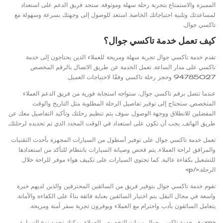
المميزة والاستمتاع بتجربة رحلة سهلة وموثوقة. ستجد فريق الدعم على استعداد
لمساعدتك وتلبية احتياجاتك الخاصة. استعد للوصول إلى وجهتك بسرعة وسهولة مع
تاكسي جوال.
كيف تعمل خدمة تاكسي جوال؟
تقدم خدمة تاكسي جوال تجربة سهلة ومريحة للعملاء الذين يحتاجون إلى خدمة
تاكسي على مدار الساعة. تعمل الخدمة عن طريق الاتصال بالرقم المخصص
94785027 وحجز رحلة تاكسي وفقًا لاحتياجات العميل.
عندما تتصل برقم تاكسي جوال، ستواجه استجابة فورية من فريق الدعم العملاء
المتخصص. ستحتاج إلى توفير تفاصيل الرحلة المطلوبة مثل التاريخ والوقت
المفضلين للانطلاق ووجهة الوصول. سوف يتم تنظيم رحلتك وتأكيد التفاصيل معك عن
طريق الهاتف. يجب أن تكون على استعداد في الوقت المحدد الذي تم تحديده لرحلتك.
تعمل خدمة تاكسي جوال على توفير أسطول من السيارات المجهزة بأحدث التقنيات
والمرافق لراحة العملاء. يتم فحص وصيانة السيارات بانتظام للتأكد من استعدادها
للتشغيل بكفاءة عالية. كما تحتوي السيارات على تكييف هواء موفر للراحة خلال
الرحلة.</p>
تقوم خدمة تاكسي جوال بتوفير فريق من السائقين المحترفين والذين لديهم خبرة
واسعة في مجال النقل. يتم اختيار السائقين بعناية فائقة بناءً على الكفاءة والأمانة.
يتعامل السائقون بأدب واحترام مع العملاء ويوفرون تجربة سفر آمنة ومريحة.
<p>توفر خدمة تاكسي جوال ميزات التخصيص للعملاء. يمكنك تحديد نوع السيارة