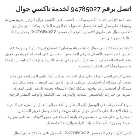
اتصل برقم 94785027 لخدمة تاكسي جوال
عندما تحتاج إلى خدمة تاكسي يمكنك الاعتماد على تاكسي جوال لتوفير تجربة سريعة
وموثوقة على مدار الساعة. بفضل خدمتها ذات الجودة العالية، يمكنك التواصل مع
تاكسي جوال عن طريق الاتصال بالرقم المخصص 94785027 وحجز رحلتك
التالية بسهولة ويسر.
تستخدم خدمة تاكسي جوال تقنية حديثة ومتطورة لضمان تجربة سهلة وسريعة عند
الحجز. عندما تقوم بالاتصال بالرقم المخصص، ستحصل على استجابة فورية من فريق
دعم العملاء المحترف. سيساعدك الفريق في تحديد التاريخ والوقت المناسبين للرحلة
وتنظيمها وفقًا لاحتياجاتك الشخصية.
بفضل الدعم الفني المتاح على مدار الساعة، يمكنك أيضًا تلقي المساعدة في حالة
حدوث أي مشكلة أو استفسار. سيكون فريق الدعم على استعداد لمساعدتك بأي
مشكلة أو استفسار قد تواجهه. يمكنك أيضًا الاستعانة بخدمة الدعم الفني لمعرفة
المزيد عن خيارات التخصيص المتاحة والتعرف على التكلفة والوقت المقدر للرحلة.
سواء كنت ترغب في الوصول إلى المطار أو الذهاب إلى العمل أو التنزه في المدينة،
يمكنك الاعتماد على تاكسي جوال لرحلة مريحة وفعالة. يعمل فريق السائقين
المحترفين على تقديم خدمة موثوقة وآمنة للعملاء في جميع الأوقات. ستتلقى سيارة
نظيفة ومجهزة بأحدث التقنيات للراحة والراحة الخاصة بك.
اتصل الآن بالرقم المخصص 94785027 للحصول على خدمة تاكسي جوال