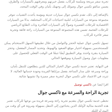
تجربة سفر مريحة وسلسة للركاب. بفضل خبرتهم ومعرفتهم بالمسارات والطرق،
يضمن سائقو تكسي جوال وصولك إلى وجهتك بأمان وفي الوقت المحدد.
بالإضافة إلى ذلك، تقدم تكسي جوال سيارات حديثة ومؤمنة بأحدث التقنيات. تتوفر
مجموعة متنوعة من السيارات لتلبية احتياجات الركاب المختلفة، بدءًا من السيارات
الاقتصادية للرحلات القصيرة وصولًا إلى السيارات الفاخرة وذات الطابع الرياضي
للرحلات الفخمة. تضمن هذه المجموعة المتنوعة من السيارات راحة فائقة وتجربة
سفر فاخرة للركاب.
تسهل تكسي جوال عملية الحجز والتواصل من خلال تطبيقها السهل الاستخدام. يمكن
للمستخدمين بسهولة اختيار موقع الصعود والهبوط، وتحديد المسار المفضل، وحجز
السيارة بنقرة واحدة. يوفر التطبيق أيضًا تتبعًا في الوقت الفعلي للحصول على
معلومات حول وصول السيارة وموقعها الحالي.
في النهاية، تعتبر خدمة تكسي جوال الخيار المثالي للذين يتطلعون للتنقل بأمان،
وراحة وسرعة على مدار الساعة. بفضل مزاياها الفريدة وجودة خدماتها العالية، لا
تتردد في الاعتماد على تكسي جوال لتجربة سفر مميزة ولا تشوبها شائبة.
اقرا ايضا عن
تاكسي توصيل
تجربة الراحة والسرعة مع تاكسي جوال
تحظى خدمة تكسي جوال بتقديم تجربة راحة وسرعة فريدة من نوعها للركاب. تعتبر
هذه الخدمة مثالية لأولئك الذين يحتاجون إلى التنقل بسهولة ومرونة في أي وقت من
اليوم أو الليلة.