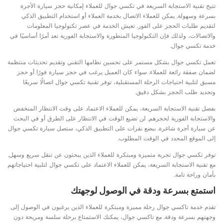
تتيح تقنية الاستجابة السريعة في تكسي جوال للعملاء إمكانية حجز سيارة الأجرة
بسرعة وسهولة. يمكن للعملاء الاتصال بخدمة العملاء أو استخدام التطبيق الذكي
لتقديم طلبات الحجز على الفور. تعيش الخدمة في عصر تكنولوجيا المعلومات
والاتصالات، ولذلك فإن التكنولوجيا المتطورة والاستجابة الفورية تعد أمرًا أساسيًا في
خدمة تكسي جوال.
تعمل تكسي جوال بشكل مستمر على تحسين نظامها التقني وتقديم تحديثات منتظمة
لضمان صفقة رائعة للعملاء. سواء كان العميل يرغب في حجز سيارة فورًا أو حجز
مسبق لتلبية احتياجات الرحلة المستقبلية، توفر تقنية تكسي جوال اتصالًا سريعًا
وتحديد طلب الحجز بشكل دقيق.
بفضل تقنية الاستجابة السريعة، يمكن للعملاء الاعتماد على وقت الانتظار المنخفض
والاستجابة الفورية لحجزهم. لن تضيع الوقت في الانتظار على الطرق أو في البحث
عن سيارة أجرة شاغرة. ببضع نقرات على التطبيق الذكي، ستصل سيارة تكسي جوال
إلى الموقع المحدد في الوقت المطلوب.
توفر تكسي جوال تجربة متميزة ومبتكرة للعملاء الذين يبحثون عن تنقل سريع وسهل.
مع تقنية الاستجابة السريعة، يمكن للعملاء الاعتماد على تكسي جوال لتلبية احتياجاتهم
بأمان وراحة تامة.
استمتع بسرعة ودقة في الوصول لوجهتك
تقدم خدمة تاكسي جوال رحلة مميزة ومبتكرة للعملاء الذين يرغبون في الوصول إلى
وجهتهم بسرعة ودقة. مع تاكسي جوال، يمكنك الاستمتاع برحلة سلسة ومريحة دون