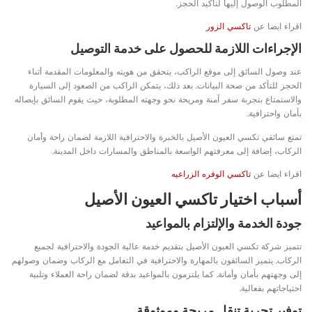
المطلوب الوصول إليها لتأكيد الحجز.
اقراء ايضا عن
تاكسي الزور
الإجراءات اللازمة للحصول على خدمة التوصيل
عند وصول السائق إلى موقع الراكب، يتحقق من هويته والمعلومات المقدمة أثناء
الحجز للتأكد من صحة البيانات. بعد ذلك، يتمكن الراكب من الصعود إلى السيارة
والاستمتاع بتجربة سفر آمنة ومريحة نحو وجهته المطلوبة، حيث يقوم السائق بإيصاله
بأمان واحترافية.
تمتع سائقي تكسي العيون الأصيل بالخبرة والاحترافية اللازمة لضمان راحة وأمان
الركاب، إضافة إلى معرفتهم الواسعة بالمناطق والمسارات داخل المدينة.
اقراء ايضا عن
تاكسي الوفره الزراعيه
أسباب اختيار تاكسي العيون الأصيل
جودة الخدمة والإلتزام بالمواعيد
تتميز شركة تكسي العيون الأصيل بتقديم خدمة عالية الجودة والاحترافية لجميع
الركاب. يتميز السائقون بالمهارة والاحترافية في التعامل مع الركاب وضمان وصولهم
إلى وجهتهم بأمان وأمانة. كما يلتزمون بالمواعيد بدقة لضمان راحة العملاء وتلبية
احتياجاتهم بفعالية.
توفير تجربة تنقل مريحة وموثوقة