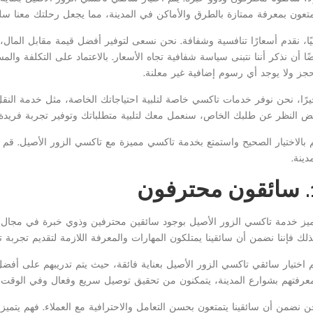
متعون بمعرفة ممتازة بالطرق والأماكن في المدينة، مما يجعل رحلتك معنا س
نيًا، نقدم أسعارًا تنافسية وشفافة. نحن نسعى لتوفير أفضل قيمة مقابل المال،
ضًا أن نذكر أننا نتبنى سياسة شفافية تجاه الأسعار. بالاعتماد على التكلفة و
حجز ولا يوجد أي رسوم إضافية غير معلنة.
يرًا، نحن نوفر خدمات تاكسي خاصة لتلبية احتياجاتك الخاصة، مثل خدمة النقل
ض النظر عن طلبك الخاص، سنعمل معك لتلبية متطلباتك وتوفير تجربة فريدة
 بالاختيار الصحيح واستمتع بخدمة تاكسي مميزة مع تاكسي الزور الأصيل. قم
دينة.
رفون
ميز خدمة تاكسي الزور الأصيل بوجود سائقين محترفين وذوي خبرة في مجال القي
ذلك فإننا نضمن أن سائقينا يمتلكون المهارات والمعرفة اللازمة لتقديم تجربة 
م اختيار سائقي تاكسي الزور الأصيل بعناية فائقة، حيث يتم تدريبهم على أ
عرفتهم بشوارع المدينة، يتمكنون من تحقيق توصيل سريع وفعال وفي الوقت ا
ن نضمن أن سائقينا يتمتعون بحسن التعامل والاحترافية مع العملاء. فهم يتميزون