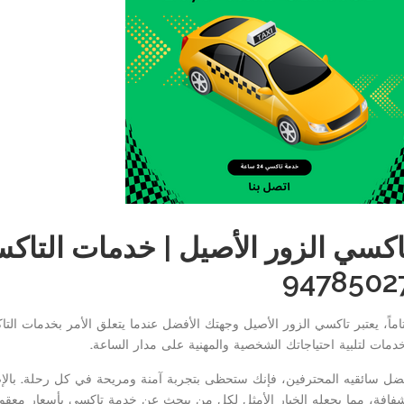
اكسي الزور الأصيل | خدمات التاك
9478502
اماً، يعتبر تاكسي الزور الأصيل وجهتك الأفضل عندما يتعلق الأمر بخدمات ا
خدمات لتلبية احتياجاتك الشخصية والمهنية على مدار الساعة.
ضل سائقيه المحترفين، فإنك ستحظى بتجربة آمنة ومريحة في كل رحلة. بالإض
فافة، مما يجعله الخيار الأمثل لكل من يبحث عن خدمة تاكسي بأسعار معقول