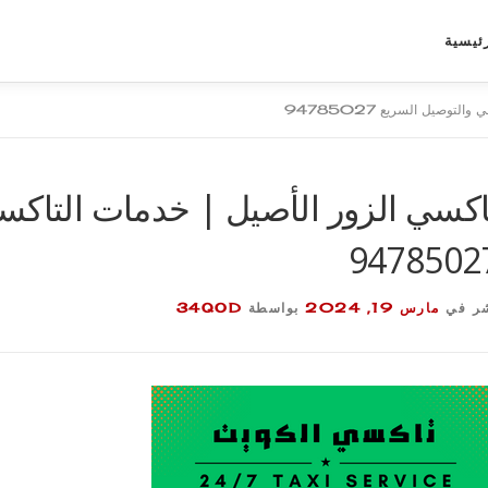
ئيسية
توصيل السريع 94785027
اكسي الزور الأصيل | خدمات التاكس
9478502
ر في
مارس 19, 2024
بواسطة
34QOD