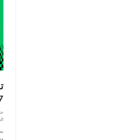
ت
7
خت
ال
بف
وش