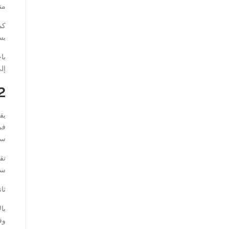
من
كم
بس
با
إل
2. خدمات التوصي
يق
في
سر
تق
سر
ثا
با
وق