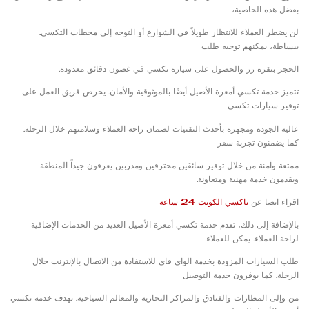
بفضل هذه الخاصية،
لن يضطر العملاء للانتظار طويلاً في الشوارع أو التوجه إلى محطات التكسي.
ببساطة، يمكنهم توجيه طلب
الحجز بنقرة زر والحصول على سيارة تكسي في غضون دقائق معدودة.
تتميز خدمة تكسي أمغرة الأصيل أيضًا بالموثوقية والأمان. يحرص فريق العمل على
توفير سيارات تكسي
عالية الجودة ومجهزة بأحدث التقنيات لضمان راحة العملاء وسلامتهم خلال الرحلة.
كما يضمنون تجربة سفر
ممتعة وآمنة من خلال توفير سائقين محترفين ومدربين يعرفون جيداً المنطقة
ويقدمون خدمة مهنية ومتعاونة.
اقراء ايضا عن
تاكسي الكويت 24 ساعه
بالإضافة إلى ذلك، تقدم خدمة تكسي أمغرة الأصيل العديد من الخدمات الإضافية
لراحة العملاء. يمكن للعملاء
طلب السيارات المزودة بخدمة الواي فاي للاستفادة من الاتصال بالإنترنت خلال
الرحلة. كما يوفرون خدمة التوصيل
من وإلى المطارات والفنادق والمراكز التجارية والمعالم السياحية. تهدف خدمة تكسي