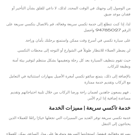
من الوصول إلى وجهتك في الوقت المحدد. لذلك، لا داعي للقلق بشأن التأخير أو
فقدان موعد ضيق.
لذا، إذا كنت تتطلع إلى خدمة تكسي سريعة وفعالة، قم بالاتصال بتكسي سريعة على
الرقم 94785027 واحصل
على سيارة تكسي في أسرع وقت ممكن واستمتع برحلتك بأمان وراحة.
لن يضطر العملاء للانتظار طويلاً في الشوارع أو التوجه إلى محطات التكسي.
حيث تقوم بتنظيف السيارة بعد كل رحلة وتعقيمها بشكل منتظم لتوفير بيئة آمنة
ونظيفة للركاب.
بالإضافة إلى ذلك، يتمتع سائقو تكسي أمغرة الأصيل بمهارات استثنائية في التعامل
مع الركاب وتقديم خدمة ممتازة
. فهم يسعون جاهدين لضمان راحة ورضا الركاب من خلال تلبية احتياجاتهم وتقديم
مساعدة إضافية إذا لزم الأمر.
خدمة تاكسي سريعة | مميزات الخدمة
خدمة تكسي سريعة توفر العديد من المميزات التي تجعلها خيارًا رائعًا للعملاء الذين
يحتاجون إلى التنقل
بسرعة وفعالية. فبفضل استجابتها السريعة وتوفرها على مدار الساعة، يمكن للعملاء