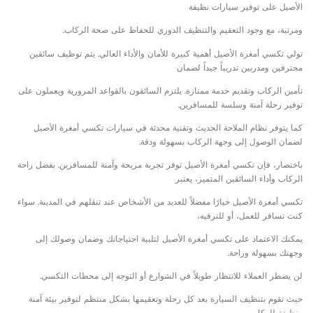
الأصيل على توفير سيارات نظيفة
ومرتبة، مع وجود التعقيم والتنظيف الدوري للحفاظ على صحة الركاب.
تولي تكسي أمغرة الأصيل أهمية كبيرة للأمان والأداء العالي. يتم توظيف سائقين
محترفين ومدربين تدريباً جيداً لضمان
تأمين الركاب وتقديم خدمة ممتازة. يلتزم السائقون بالقواعد المرورية ويعملون على
توفير رحلة آمنة وسلسة للمسافرين.
كما يتوفر نظام الملاحة الحديث وتقنية محدثة في سيارات تكسي أمغرة الأصيل
لضمان الوصول إلى وجهة الركاب بسهولة ودقة.
باختصار، فإن تكسي أمغرة الأصيل توفر تجربة مريحة وآمنة للمسافرين. بفضل راحة
الركاب وأداء السائقين المتميز، يعتبر
تكسي أمغرة الأصيل خيارًا مفضلاً للعديد من الأشخاص عند تنقلهم في المدينة. سواء
كنت تسافر للعمل، أو للترفيه،
يمكنك الاعتماد على تكسي أمغرة الأصيل لتلبية احتياجاتك وضمان وصولك إلى
وجهتك بسهولة وراحة.
لن يضطر العملاء للانتظار طويلاً في الشوارع أو التوجه إلى محطات التكسي.
حيث تقوم بتنظيف السيارة بعد كل رحلة وتعقيمها بشكل منتظم لتوفير بيئة آمنة
ونظيفة للركاب.