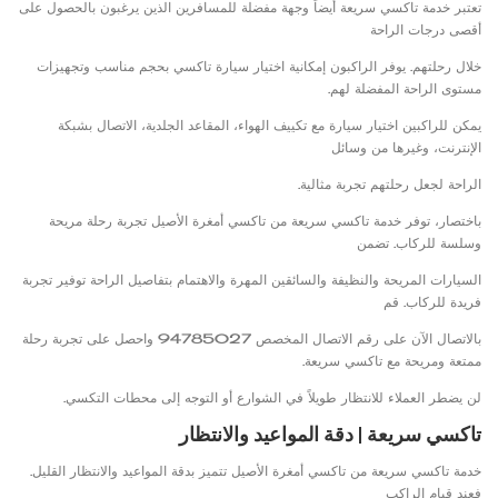
تعتبر خدمة تاكسي سريعة أيضاً وجهة مفضلة للمسافرين الذين يرغبون بالحصول على
أقصى درجات الراحة
خلال رحلتهم. يوفر الراكبون إمكانية اختيار سيارة تاكسي بحجم مناسب وتجهيزات
مستوى الراحة المفضلة لهم.
يمكن للراكبين اختيار سيارة مع تكييف الهواء، المقاعد الجلدية، الاتصال بشبكة
الإنترنت، وغيرها من وسائل
الراحة لجعل رحلتهم تجربة مثالية.
باختصار، توفر خدمة تاكسي سريعة من تاكسي أمغرة الأصيل تجربة رحلة مريحة
وسلسة للركاب. تضمن
السيارات المريحة والنظيفة والسائقين المهرة والاهتمام بتفاصيل الراحة توفير تجربة
فريدة للركاب. قم
بالاتصال الآن على رقم الاتصال المخصص 94785027 واحصل على تجربة رحلة
ممتعة ومريحة مع تاكسي سريعة.
لن يضطر العملاء للانتظار طويلاً في الشوارع أو التوجه إلى محطات التكسي.
تاكسي سريعة | دقة المواعيد والانتظار
خدمة تاكسي سريعة من تاكسي أمغرة الأصيل تتميز بدقة المواعيد والانتظار القليل.
فعند قيام الراكب