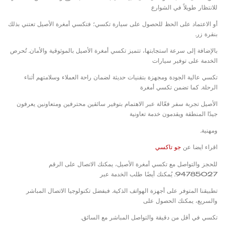
للانتظار طويلاً في الشوارع
أو الاعتماد على الحظ للحصول على سيارة تكسي؛ فتكسي أمغرة الأصيل تعتني بذلك
بنقرة زر.
بالإضافة إلى سرعة استجابتها، تتميز تكسي أمغرة الأصيل بالموثوقية والأمان. تُحرص
الخدمة على توفير سيارات
تكسي عالية الجودة ومجهزة بتقنيات حديثة لضمان راحة العملاء وسلامتهم أثناء
الرحلة. كما تضمن تكسي أمغرة
الأصيل تجربة سفر فعّالة عبر الاهتمام بتوفير سائقين محترفين ومتعاونين يعرفون
جيدًا المنطقة ويقدمون خدمة تعاونية
ومهنية.
اقراء ايضا عن
جو تاكسي
للحجز والتواصل مع تكسي أمغرة الأصيل، يمكنك الاتصال على الرقم
94785027. يُمكنك أيضًا طلب الخدمة عبر
تطبيقنا المتوفر على أجهزة الهواتف الذكية. فبفضل تكنولوجيا الاتصال المباشر
والسريع، يمكنك الحصول على
تكسي في أقل من دقيقة والتواصل المباشر مع السائق.