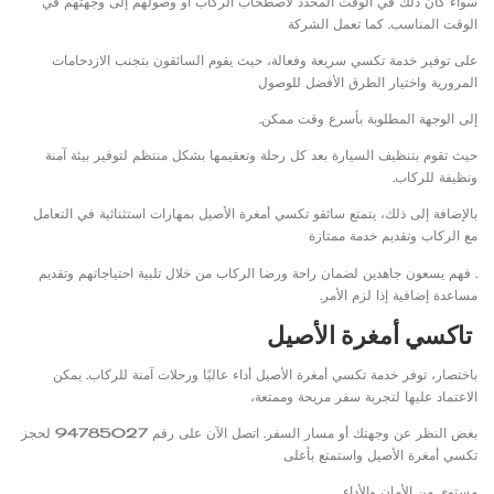
سواء كان ذلك في الوقت المحدد لاصطحاب الركاب أو وصولهم إلى وجهتهم في
الوقت المناسب. كما تعمل الشركة
على توفير خدمة تكسي سريعة وفعالة، حيث يقوم السائقون بتجنب الازدحامات
المرورية واختيار الطرق الأفضل للوصول
إلى الوجهة المطلوبة بأسرع وقت ممكن.
حيث تقوم بتنظيف السيارة بعد كل رحلة وتعقيمها بشكل منتظم لتوفير بيئة آمنة
ونظيفة للركاب.
بالإضافة إلى ذلك، يتمتع سائقو تكسي أمغرة الأصيل بمهارات استثنائية في التعامل
مع الركاب وتقديم خدمة ممتازة
. فهم يسعون جاهدين لضمان راحة ورضا الركاب من خلال تلبية احتياجاتهم وتقديم
مساعدة إضافية إذا لزم الأمر.
تاكسي أمغرة الأصيل
باختصار، توفر خدمة تكسي أمغرة الأصيل أداء عاليًا ورحلات آمنة للركاب. يمكن
الاعتماد عليها لتجربة سفر مريحة وممتعة،
بغض النظر عن وجهتك أو مسار السفر. اتصل الآن على رقم 94785027 لحجز
تكسي أمغرة الأصيل واستمتع بأعلى
مستوى من الأمان والأداء.