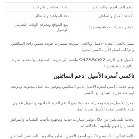
دعم المسافرين والسائقين
راحة السائقين والركاب
كفاءة العمل والتفاعل
دقة المواعيد والانتظار
تتبع الموقع ومعرفة الوقت التقريبي
توفير سيارات حديثة ومجهزة
للوصول
تتميز تاكسي أمغرة الأصيل وتاكسي سريعة بمميزات فريدة تضمن راحة السائقين
والركاب. اتصل الآن بتاكسي أمغرة
الأصيل على الرقم 94785027 وانضم إلى فريقنا المحترف واستمتع بتجربة
سائق فريدة ومجزية.
تاكسي أمغرة الأصيل | دعم السائقين
تهتم خدمة تاكسي أمغرة الأصيل بدعم السائقين وتوفير بيئة عمل محترمة ومريحة
لهم. تعد تجربة السائق مع تاكسي
أمغرة الأصيل فريدة ومجزية، حيث يتلقون الدعم اللازم لنجاحهم وتسهيل عملهم.
يقدم تاكسي أمغرة الأصيل تجربة عمل
إيجابية للسائقين من خلال توفير سيارات حديثة ومجهزة بأحدث التقنيات والمرافق
لضمان راحتهم وأمانهم أثناء القيادة.
بالإضافة إلى ذلك، يقدم تاكسي أمغرة الأصيل التعليم والتدريب المستمر للسائقين