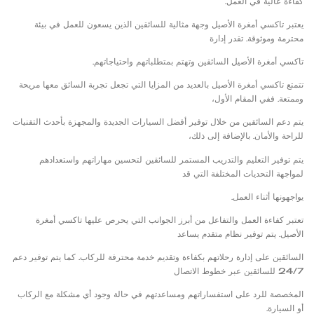
كفاءة عالية في العمل.
يعتبر تاكسي أمغرة الأصيل وجهة مثالية للسائقين الذين يسعون للعمل في بيئة
محترمة وموثوقة. تقدر إدارة
تاكسي أمغرة الأصيل السائقين وتهتم بمتطلباتهم واحتياجاتهم.
تتمتع تاكسي أمغرة الأصيل بالعديد من المزايا التي تجعل تجربة السائق معها مريحة
وممتعة. ففي المقام الأول،
يتم دعم السائقين من خلال توفير أفضل السيارات الجديدة والمجهزة بأحدث التقنيات
للراحة والأمان. بالإضافة إلى ذلك،
يتم توفير التعليم والتدريب المستمر للسائقين لتحسين مهاراتهم واستعدادهم
لمواجهة التحديات المختلفة التي قد
يواجهونها أثناء العمل.
تعتبر كفاءة العمل والتفاعل من أبرز الجوانب التي يحرص عليها تاكسي أمغرة
الأصيل. يتم توفير نظام متقدم يساعد
السائقين على إدارة رحلاتهم بكفاءة وتقديم خدمة محترفة للركاب. كما يتم توفير دعم
24/7 للسائقين عبر خطوط الاتصال
المخصصة للرد على استفساراتهم ومساعدتهم في حالة وجود أي مشكلة مع الركاب
أو السيارة.