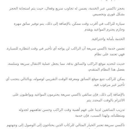
بحجز تاكسي عبر الخدمة، يضمن له تجاوب سريع وفعال، حيث يتم استجابة الحجز
بشكل فوري وتخصيص
سيارة للراكب في أقرب وقت ممكن. بالإضافة إلى ذلك، يتم توفير سائق مهرة
وحازم يحترم المواعيد ويقدم
الخدمة بأمانة واحترافية.
تضمن خدمة تاكسي سريعة أن الراكب لن يواجه أي تأخير في وقت انتظاره للسيارة.
فهي تعتمد على نظام
حديث لتحديد موقع الراكب والسائق بدقة، مما يجعل عملية الانتقال سريعة وسلسة.
بفضل هذا النظام المتقدم،
يمكن للراكب تتبع موقع السائق ومعرفة الوقت التقريبي لوصوله، وبالتالي يتجنب أي
تأخير غير مرغوب فيه.
بالإضافة إلى ذلك، فإن سائقي تاكسي سريعة يحترمون المواعيد ويواظبون على
الالتزام بالوقت المحدد. يتم
تدريب السائقين لدينا على فهم أهمية وقت الراكب وحسن تفاهمهم لجدوله
ومتطلباته. ولهذا السبب، فإن خدمة
تاكسي سريعة تعتبر الخيار المثالي للركاب الذين يحتاجون إلى الوصول إلى وجهتهم