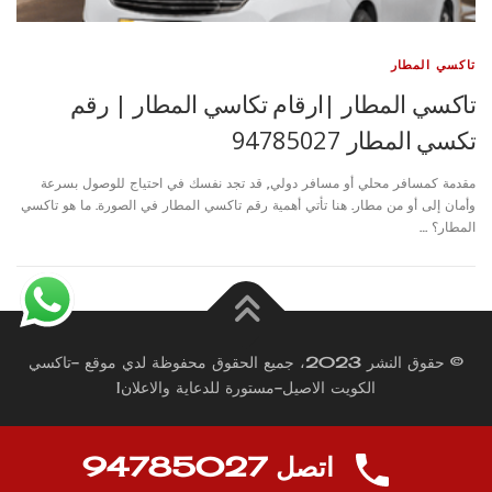
تاكسي المطار
تاكسي المطار |ارقام تكاسي المطار | رقم
تكسي المطار 94785027
مقدمة كمسافر محلي أو مسافر دولي, قد تجد نفسك في احتياج للوصول بسرعة
وأمان إلى أو من مطار. هنا تأتي أهمية رقم تاكسي المطار في الصورة. ما هو تاكسي
المطار؟ …
© حقوق النشر 2023، جميع الحقوق محفوظة لدي موقع -تاكسي
الكويت الاصيل-مستورة للدعاية والاعلان|
اتصل 94785027